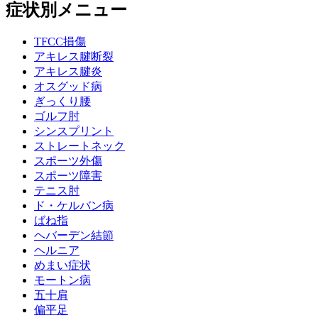
症状別メニュー
TFCC損傷
アキレス腱断裂
アキレス腱炎
オスグッド病
ぎっくり腰
ゴルフ肘
シンスプリント
ストレートネック
スポーツ外傷
スポーツ障害
テニス肘
ド・ケルバン病
ばね指
ヘバーデン結節
ヘルニア
めまい症状
モートン病
五十肩
偏平足