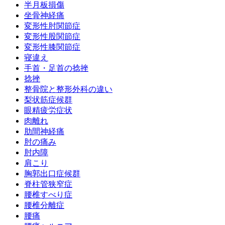
半月板損傷
坐骨神経痛
変形性肘関節症
変形性股関節症
変形性膝関節症
寝違え
手首・足首の捻挫
捻挫
整骨院と整形外科の違い
梨状筋症候群
眼精疲労症状
肉離れ
肋間神経痛
肘の痛み
肘内障
肩こり
胸郭出口症候群
脊柱管狭窄症
腰椎すべり症
腰椎分離症
腰痛