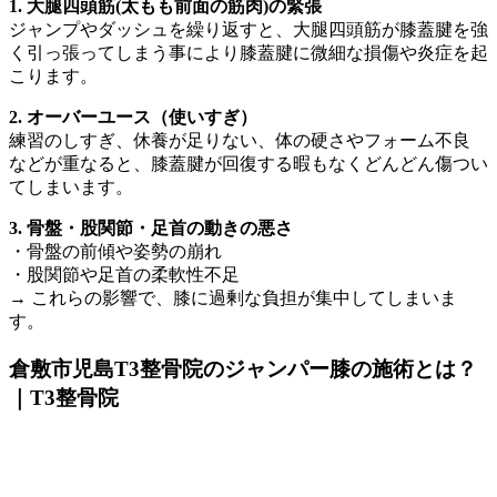
1. 大腿四頭筋(太もも前面の筋肉)の緊張
ジャンプやダッシュを繰り返すと、大腿四頭筋が膝蓋腱を強
く引っ張ってしまう事により膝蓋腱に微細な損傷や炎症を起
こります。
2. オーバーユース（使いすぎ）
練習のしすぎ、休養が足りない、体の硬さやフォーム不良
などが重なると、膝蓋腱が回復する暇もなくどんどん傷つい
てしまいます。
3. 骨盤・股関節・足首の動きの悪さ
・骨盤の前傾や姿勢の崩れ
・股関節や足首の柔軟性不足
→ これらの影響で、膝に過剰な負担が集中してしまいま
す。
倉敷市児島T3整骨院のジャンパー膝の施術とは？
｜T3整骨院