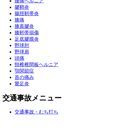
腰痛ヘルニア
腱鞘炎
腸脛靭帯炎
膝痛
膝蓋腱炎
膝靭帯損傷
足底腱膜炎
野球肘
野球肩
頭痛
頸椎椎間板ヘルニア
顎関節症
首の痛み
鵞足炎
交通事故メニュー
交通事故・むち打ち