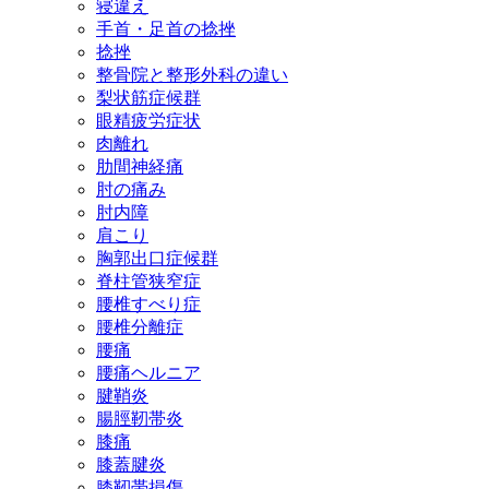
寝違え
手首・足首の捻挫
捻挫
整骨院と整形外科の違い
梨状筋症候群
眼精疲労症状
肉離れ
肋間神経痛
肘の痛み
肘内障
肩こり
胸郭出口症候群
脊柱管狭窄症
腰椎すべり症
腰椎分離症
腰痛
腰痛ヘルニア
腱鞘炎
腸脛靭帯炎
膝痛
膝蓋腱炎
膝靭帯損傷