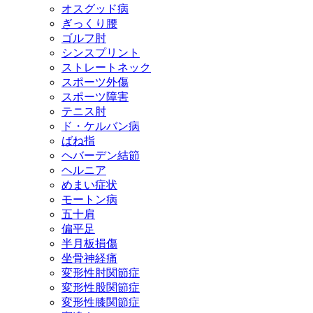
オスグッド病
ぎっくり腰
ゴルフ肘
シンスプリント
ストレートネック
スポーツ外傷
スポーツ障害
テニス肘
ド・ケルバン病
ばね指
ヘバーデン結節
ヘルニア
めまい症状
モートン病
五十肩
偏平足
半月板損傷
坐骨神経痛
変形性肘関節症
変形性股関節症
変形性膝関節症